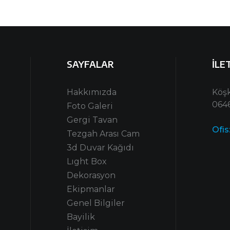
SAYFALAR
İLE
Hakkımızda
Köşk
0646
Foto Galeri
Gergi Tavan
Ofis
Tezgah Arası Cam
3d Duvar Kağıdı
Lıght Box
Dekorasyon
Ekipmanlar
Genel Bilgiler
Bayilik