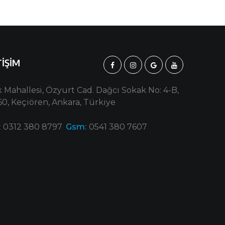
TİŞİM
 Mahallesi, Özyurt Cad. Dağcı Sokak No: 4-B,
0, Keçiören, Ankara, Türkiye
:
0312 380 8797
Gsm:
0541 380 7607