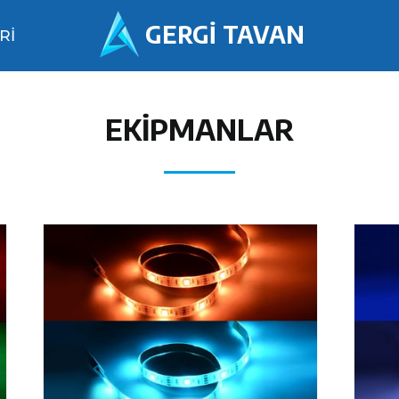
GERGİ TAVAN
Rİ
EKİPMANLAR