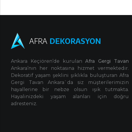
AFRA
DEKORASYON
Ankara Keçiören’de kurulan
Afra Gergi Tavan
Ankara’nın her noktasına hizmet vermektedir.
Dekoratif yaşam şeklini şıklıkla buluşturan Afra
Gergi Tavan Ankara`da siz müşterilerimizin
hayallerine bir nebze olsun ışık tutmakta.
Hayalinizdeki yaşam alanları için doğru
adresteniz.